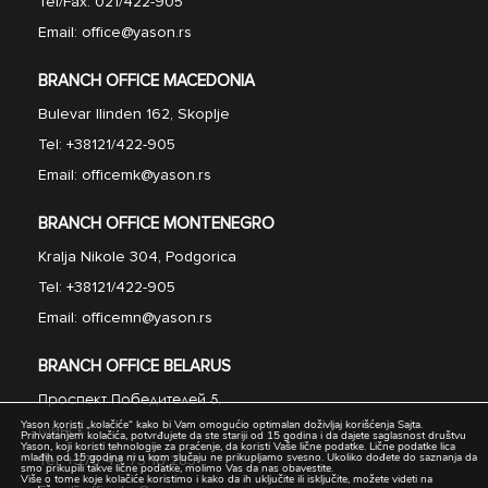
Tel/Fax:
021/422-905
Email:
office@yason.rs
BRANCH OFFICE MACEDONIA
Bulevar Ilinden 162, Skoplje
Tel:
+38121/422-905
Email:
officemk@yason.rs
BRANCH OFFICE MONTENEGRO
Kralja Nikole 304, Podgorica
Tel:
+38121/422-905
Email:
officemn@yason.rs
BRANCH OFFICE BELARUS
Проспект Победител
e
й 5
,
Yason koristi „kolačiće“ kako bi Vam omogućio optimalan doživljaj korišćenja Sajta.
Минск
Prihvatanjem kolačića, potvrđujete da ste stariji od 15 godina i da dajete saglasnost društvu
Yason, koji koristi tehnologije za praćenje, da koristi Vaše lične podatke. Lične podatke lica
mlađih od 15 godina ni u kom slučaju ne prikupljamo svesno. Ukoliko dođete do saznanja da
Tel:
+375 44 75 16 283
smo prikupili takve lične podatke, molimo Vas da nas obavestite.
Više o tome koje kolačiće koristimo i kako da ih uključite ili isključite, možete videti na