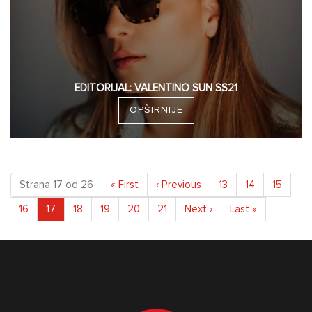
EDITORIJAL: VALENTINO SUN SS21
OPŠIRNIJE
Strana 17 od 26
«
First
‹
Previous
13
14
15
(current)
16
17
18
19
20
21
Next
›
Last
»