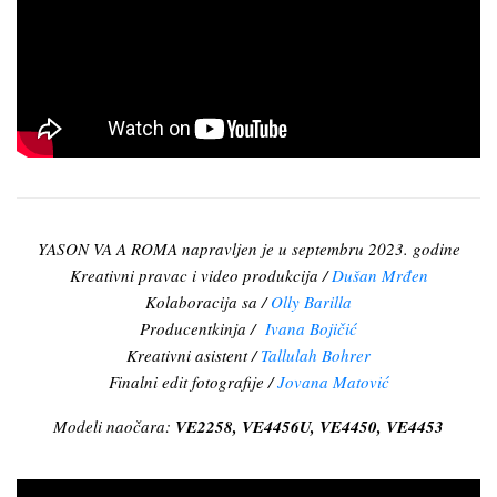
YASON VA A ROMA napravljen je u septembru 2023. godine
Kreativni pravac i video produkcija /
Dušan Mrđen
Kolaboracija sa /
Olly Barilla
Producentkinja /
Ivana Bojičić
Kreativni asistent /
Tallulah Bohrer
Finalni edit fotografije /
Jovana Matović
Modeli naočara:
VE2258, VE4456U, VE4450, VE4453