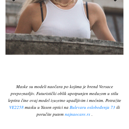
Previous
Next
Maske su modeli naočara po kojima je brend Versace
prepoznatljiv. Futuristički oblik upotpunjen meduzom u stilu
leptira čine ovaj model izuzetno upadljivim i moćnim. Potražite
VE2258
masku u Yason optici na
Bulevaru oslobođenja 73
ili
poručite putem
najnaocare.rs
.