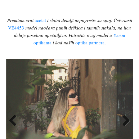
Premium crni
acetat
i zlatni detalji nepogrešiv su spoj. Četvrtasti
VE4453
model naočara punih drškica i tamnih stakala, na licu
deluje posebno upečatljivo. Potražite ovaj model u
Yason
optikama
i kod naših
optika partnera
.
Previous
Next