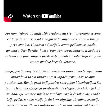
Posetom jednog od najlepših gradova na svetu otvaramo sezonu
editorijala sa prvim od mnogih putovanja ove godine – Rim je
prva stanica. U našem editorijalu ovom prilikom se našla
umetnica Olly Barilla, koja svojim samopouzdanjem, izgledom i
autentičnim ponašanjem predstavlja idealnu osobu koja može da
iznese modele brenda Versace.
Italija, zemlja bogate istorije i svetska prestonica mode, apsolutno
opravdava to što upravo njom započinjemo našu sezonu
putešestvija.
Rim je grad koji pulsira energijom i inspiracijom što
je savršeno okruženje za predstavljanje elegancije i luksuza koji
simbolizuju Versace sunčane naočare. Svaki ćošak ovog grada
krije priču, a naša misija je da kroz objektiv uhvatimo esenciju
ovog spoja prošlosti i sadašnjosti. Uz prepoznatljiv stil brenda