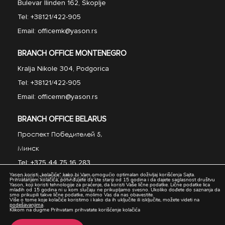
Bulevar Ilinden 162, Skoplje
Tel:
+38121/422-905
Email:
officemk@yason.rs
BRANCH OFFICE MONTENEGRO
Kralja Nikole 304, Podgorica
Tel:
+38121/422-905
Email:
officemn@yason.rs
BRANCH OFFICE BELARUS
Проспект Победител
e
й 5
,
Минск
Tel:
+375 44 75 16 283
Yason koristi „kolačiće“ kako bi Vam omogućio optimalan doživljaj korišćenja Sajta.
Email:
officeby@yason.rs
Prihvatanjem kolačića, potvrđujete da ste stariji od 15 godina i da dajete saglasnost društvu
Yason, koji koristi tehnologije za praćenje, da koristi Vaše lične podatke. Lične podatke lica
mlađih od 15 godina ni u kom slučaju ne prikupljamo svesno. Ukoliko dođete do saznanja da
smo prikupili takve lične podatke, molimo Vas da nas obavestite.
Više o tome koje kolačiće koristimo i kako da ih uključite ili isključite, možete videti na
podešavanjima
.
Klikom na dugme Prihvatam prihvatate korišćenje kolačića