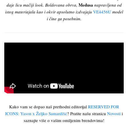
Medusa
daje licu mačiji look. Boldovana obrva,
napravljena od
istog materiajala kao i okvir apsolutno izdvajaju
VE4456U
model
i čine ga posebnim.
Kako vam se dopao naš prethodni editorijal
RESERVED FOR
ICONS: Yason x Željko Samardžić
? Pratite našu stranicu
Novosti
i
saznajte više o vašim omiljenim brendovima!