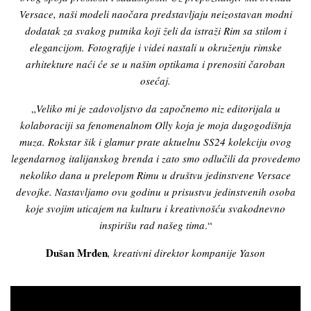
Versace, naši modeli naočara predstavljaju neizostavan modni
dodatak za svakog putnika koji želi da istraži Rim sa stilom i
elegancijom. Fotografije i videi nastali u okruženju rimske
arhitekture naći će se u našim optikama i prenositi čaroban
osećaj.
„
Veliko mi je zadovoljstvo da započnemo niz editorijala u
kolaboraciji sa fenomenalnom Olly koja je moja dugogodišnja
muza. Rokstar šik i glamur prate aktuelnu SS24 kolekciju ovog
legendarnog italijanskog brenda i zato smo odlučili da provedemo
nekoliko dana u prelepom Rimu u društvu jedinstvene Versace
devojke. Nastavljamo ovu godinu u prisustvu jedinstvenih osoba
koje svojim uticajem na kulturu i kreativnošću svakodnevno
inspirišu rad našeg tima
.“
Dušan Mrđen
, kreativni direktor kompanije Yason