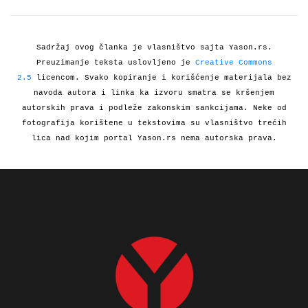
Sadržaj ovog članka je vlasništvo sajta Yason.rs.
Preuzimanje teksta uslovljeno je
Creative Commons
2.5
licencom. Svako kopiranje i korišćenje materijala bez
navoda autora i linka ka izvoru smatra se kršenjem
autorskih prava i podleže zakonskim sankcijama. Neke od
fotografija korištene u tekstovima su vlasništvo trećih
lica nad kojim portal Yason.rs nema autorska prava.