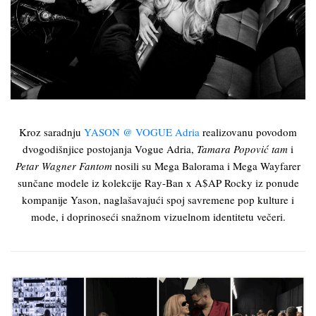
Kroz saradnju
YASON @ VOGUE Adria
realizovanu povodom
dvogodišnjice postojanja Vogue Adria,
Tamara Popović tam
i
Petar Wagner
Fantom
nosili su Mega Balorama i Mega Wayfarer
sunčane modele iz kolekcije Ray-Ban x A$AP Rocky iz ponude
kompanije Yason, naglašavajući spoj savremene pop kulture i
mode, i doprinoseći snažnom vizuelnom identitetu večeri.