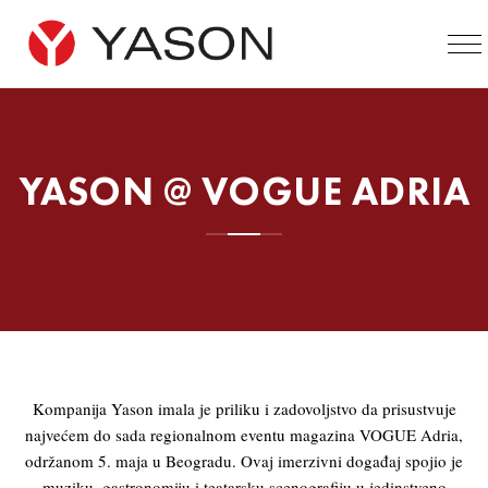
YASON @ VOGUE ADRIA
Kompanija Yason imala je priliku i zadovoljstvo da prisustvuje
najvećem do sada regionalnom eventu magazina
VOGUE Adria
,
održanom 5. maja u Beogradu. Ovaj imerzivni događaj spojio je
muziku, gastronomiju i teatarsku scenografiju u jedinstveno