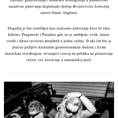
narativno putovanje inspirisano delom
Božanstvena komedija
autora
Dante Alighieri
.
Događaj je bio osmišljen kao senzorno putovanje kroz tri čina:
Inferno, Purgatorio i Paradiso gde su se ambijent, zvuk, mirisi,
svetlo i ukusi savršeno preplitali u jednu celinu. Svaki čin bio je
praćen pažljivo kreiranim gastronomskim sledom i živim
muzičkim izvođenjem, stvarajući osećaj da publika ne prisustvuje
večeri, već učestvuje u umetničkoj priči.