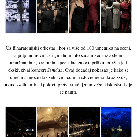
Uz filharmonijski orkestar i hor sa više od 100 umetnika na sceni,
sa potpuno novim, originalnim i do sada nikada izvođenim
aranžmanima, kreiranim specijalno za ovu priliku, održan je i
ekskluzivni koncert
Senidah
. Ovaj događaj pokazao je kako se
umetnost može doživeti svim čulima istovremeno: kroz zvuk,
ukus, svetlo, miris i pokret, pretvarajući jedno veče u iskustvo koje
se pamti.