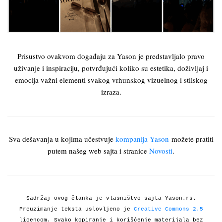
Prisustvo ovakvom događaju za Yason je predstavljalo pravo
uživanje i inspiraciju, potvrđujući koliko su estetika, doživljaj i
emocija važni elementi svakog vrhunskog vizuelnog i stilskog
izraza.
Sva dešavanja u kojima učestvuje
kompanija Yason
možete pratiti
putem našeg web sajta i stranice
Novosti
.
Sadržaj ovog članka je vlasništvo sajta Yason.rs.
Preuzimanje teksta uslovljeno je
Creative Commons 2.5
licencom. Svako kopiranje i korišćenje materijala bez