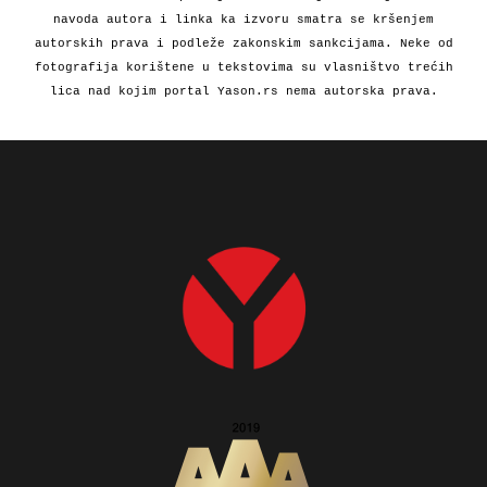
navoda autora i linka ka izvoru smatra se kršenjem
autorskih prava i podleže zakonskim sankcijama. Neke od
fotografija korištene u tekstovima su vlasništvo trećih
lica nad kojim portal Yason.rs nema autorska prava.