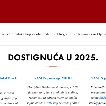
eke od trenutaka koji su obeležili proteklu godinu izdvajamo kao ključn
DOSTIGNUĆA U 2025.
otal Black
YASON posećuje MIDO
YASON p
Ove željno iščekivane datume 8, 9. i 10.
Kompanija Y
februar, smo, kao i prethodnih godina,
ove godine 
om, u Yason
rezervisali za najveći internacionalni
sajmu
SILM
ogađaj koji je
sajam optike
MIDO
koji se svake godine
širokoj ponu
kivane Blacked