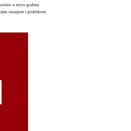
ulazimo u novu godinu
svojim znanjem i podrškom