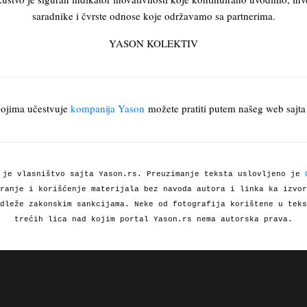
saradnike i čvrste odnose koje održavamo sa partnerima.
YASON KOLEKTIV
kojima učestvuje
kompanija Yason
možete pratiti putem našeg web sajta 
 je vlasništvo sajta Yason.rs. Preuzimanje teksta uslovljeno je
ranje i korišćenje materijala bez navoda autora i linka ka izvor
dleže zakonskim sankcijama. Neke od fotografija korištene u teks
trećih lica nad kojim portal Yason.rs nema autorska prava.