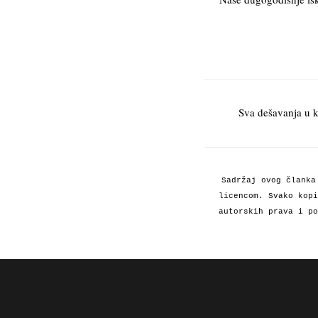
Sva dešavanja u 
Sadržaj ovog članka
licencom. Svako kopi
autorskih prava i po