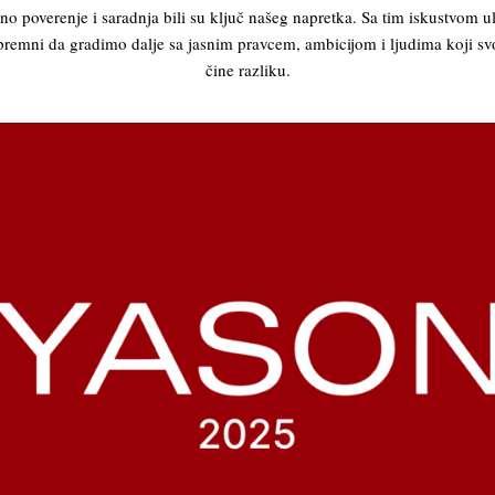
o poverenje i saradnja bili su ključ našeg napretka. Sa tim iskustvom 
 spremni da gradimo dalje sa jasnim pravcem, ambicijom i ljudima koji 
čine razliku.