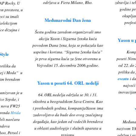
održava u Fiera Milano, Rho.
zdravlja i t
$AP Rocky. U
godine pr
on prostora, u
okupljan
oci su imali
Međunarodni Dan žena
profesi
 kolekcijom
ce dizajna i
Šestu godinu zaredom organizovali smo
akciju Yason i Sigurna ženska kuća
Yason u 
povodom Dana žena, koja se pokazala kao
uspešna i korisna. “Sigurna ženska kuća”
Kompa
tyle
je prva sigurna kuća za žene otvorena u
poseti Nirn
Vojvodini 15. decembra 2006.godine.
od 22. do 
priliku da
priliku da
zej i Moda“ u
eventu
i d
ćim brendom
Yason u poseti 64. ORL nedelji
najveći
inovacijam
anizovan je u
64. ORL nedelja održala se 30. i 31.
ce Srpske, i
oktobra u beogradskom Sava Centru. Kao
je nova FW25
i prethodnih godina, kompanijaYason ima
brenda
Hrida
zadovoljstvo da bude deo ovog značajnog
deli naočara
događaja, kao jedan od vodećih brendova
Međunar
endova
u oblasti audiologije i slušnih aparata u
nazivom YA
o, Persol i
regionu.
održan i o