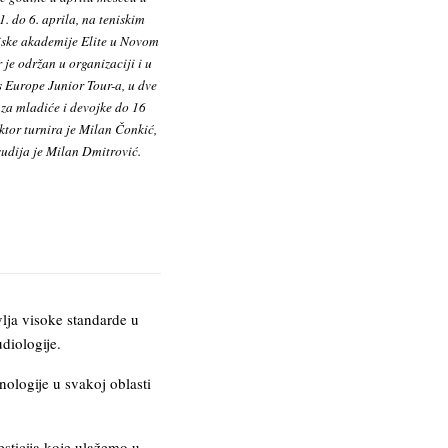
1. do 6. aprila, na teniskim
iske akademije Elite u Novom
 je održan u organizaciji i u
s Europe Junior Tour-a, u dve
 za mladiće i devojke do 16
ktor turnira je Milan Čonkić,
sudija je Milan Dmitrović.
lja visoke standarde u
diologije.
ologije u svakoj oblasti
esticija koje ulažemo u