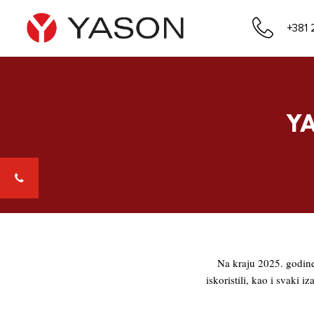
+381 
Y
Na kraju 2025. godine
iskoristili, kao i svaki 