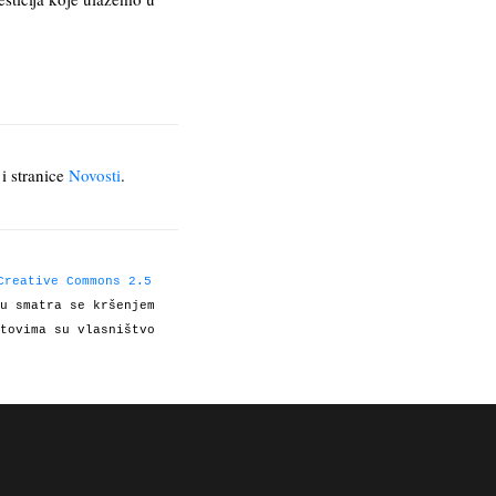
i stranice
Novosti
.
Creative Commons 2.5
u smatra se kršenjem
tovima su vlasništvo