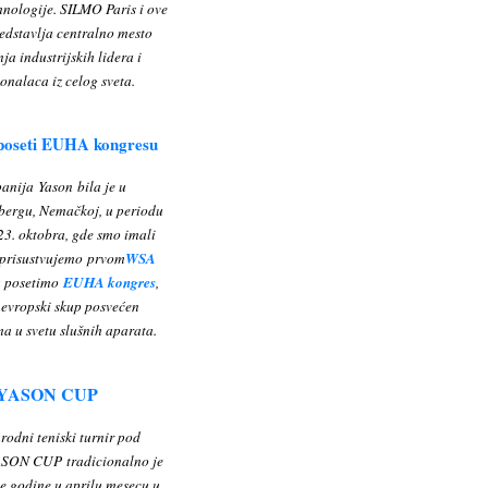
ehnologije. SILMO Paris i ove
edstavlja centralno mesto
ja industrijskih lidera i
onalaca iz celog sveta.
poseti EUHA kongresu
nija Yason bila je u
bergu, Nemačkoj, u periodu
23. oktobra, gde smo imali
 prisustvujemo prvom
WSA
a posetimo
EUHA kongres
,
 evropski skup posvećen
a u svetu slušnih aparata.
YASON CUP
odni teniski turnir pod
SON CUP tradicionalno je
ve godine u aprilu mesecu u