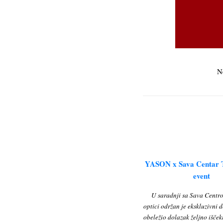
N
YASON x Sava Centar T
event
U saradnji sa Sava Centr
optici održan je ekskluzivni d
obeležio dolazak željno išče