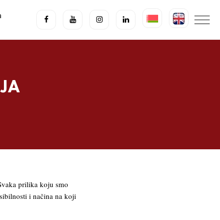
a
JA
Svaka prilika koju smo
ibilnosti i načina na koji