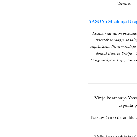
Versace.
YASON i Strahinja Drag
Kompanija Yason ponosno 
početak saradnje sa tal
kajakašima. Nova saradnja
donosi zlato za Srbiju –
Dragosavljević trijumfovao
Vizija kompanije Yaso
aspektu p
Nastavićemo da ambicioz
Naše dugogodišnje isku