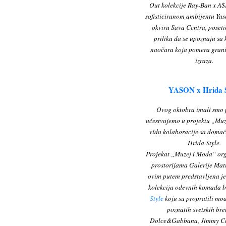
Out kolekcije Ray-Ban x A
sofisticiranom ambijentu Yas
okviru Sava Centra, poseti
priliku da se upoznaju sa
naočara koja pomera grani
izraza.
YASON x Hrida S
Ovog oktobra imali smo 
učestvujemo u projektu „Mu
vidu kolaboracije sa doma
Hrida Style.
Projekat „Muzej i Moda“ org
prostorijama Galerije Mati
ovim putem predstavljena 
kolekcija odevnih komada 
Style
koju su propratili mo
poznatih svetskih br
Dolce&Gabbana, Jimmy Cho