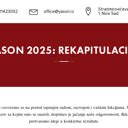
Stratimirovićev
21423092
office@yason.rs
1, Novi Sad
ASON 2025: REKAPITULACI
 osvrćemo se na period ispunjen radom, razvojem i važnim lekcijama. 
izazov sa kojim smo se susreli, doprineo je jačanju naše odgovornosti, fleks
pretvaramo ideje u konkretne rezultate.