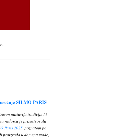
e.
osećuje SILMO PARIS
ason nastavlja tradiciju i i
sa radošću je prisustvovala
O Paris 2025
, poznatom po
di proizvoda u domenu mode,