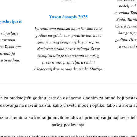
nedelji od 
terenima Ten
Yason časopis 2025
Sadu. Turnir
oslavljević
okviru Tenni
Izuzetno smo ponosni na to što smo i ove
kategorije,
objavljuje
godine mogli da vam predstavimo novo
godina. Dire
entovanim
izdanje našeg kompanijskog časopisa.
a vrhovni 
 sa Yason-om
Naslovna strana novog izdanja Yason
 Strahinja
časopisa bila je rezervisana za našeg
 u Segedinu.
prvenstveno prijatelja, a onda i
višedecenijskog saradnika Ašoka Murtija.
n za predstojeću godinu jeste da ostanemo sinonim za brend koji postav
oslovanja na našem tržištu, kako u svetu mode i optike, tako i u svetu au
no stremimo ka kreiranju novih trendova i primenjivanju najnovije tehn
našeg poslovanja.
stvo je siguran indikator inovativnosti koje kontinuirano uvodimo, inv