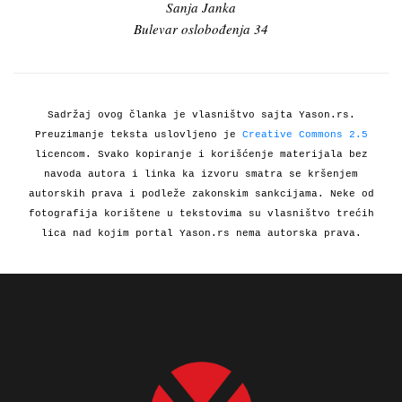
Sanja Janka
Bulevar oslobođenja 34
Sadržaj ovog članka je vlasništvo sajta Yason.rs.
Preuzimanje teksta uslovljeno je
Creative Commons 2.5
licencom. Svako kopiranje i korišćenje materijala bez
navoda autora i linka ka izvoru smatra se kršenjem
autorskih prava i podleže zakonskim sankcijama. Neke od
fotografija korištene u tekstovima su vlasništvo trećih
lica nad kojim portal Yason.rs nema autorska prava.