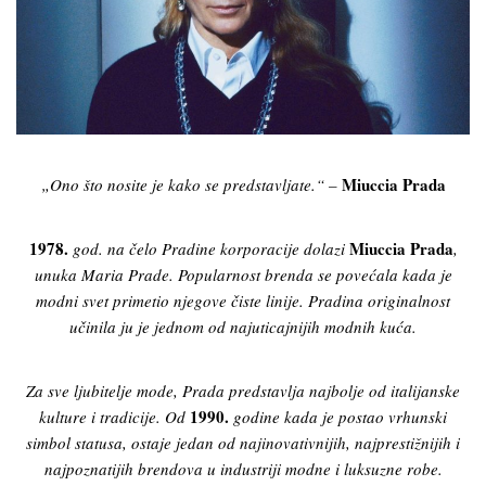
Miuccia Prada
„Ono što nosite je kako se predstavljate.“ –
1978.
Miuccia Prada
god. na čelo Pradine korporacije dolazi
,
unuka Maria Prade.
Popularnost brenda se povećala kada je
modni svet primetio njegove čiste linije. Pradina originalnost
učinila ju je jednom od najuticajnijih modnih kuća.
Za sve ljubitelje mode, Prada predstavlja najbolje od italijanske
1990.
kulture i tradicije. Od
godine kada je postao vrhunski
simbol statusa, ostaje jedan od najinovativnijih, najprestižnijih i
najpoznatijih brendova u industriji modne i luksuzne robe.