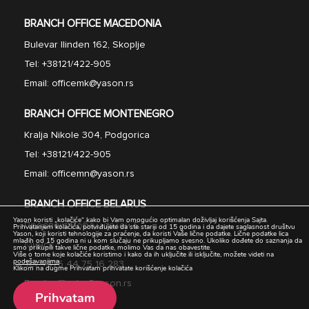
BRANCH OFFICE MACEDONIA
Bulevar Ilinden 162, Skoplje
Tel:
+38121/422-905
Email:
officemk@yason.rs
BRANCH OFFICE MONTENEGRO
Kralja Nikole 304, Podgorica
Tel:
+38121/422-905
Email:
officemn@yason.rs
BRANCH OFFICE BELARUS
Yason koristi „kolačiće“ kako bi Vam omogućio optimalan doživljaj korišćenja Sajta.
Проспект Победител
e
й 5
,
Prihvatanjem kolačića, potvrđujete da ste stariji od 15 godina i da dajete saglasnost društvu
Yason, koji koristi tehnologije za praćenje, da koristi Vaše lične podatke. Lične podatke lica
mlađih od 15 godina ni u kom slučaju ne prikupljamo svesno. Ukoliko dođete do saznanja da
Минск
smo prikupili takve lične podatke, molimo Vas da nas obavestite.
Više o tome koje kolačiće koristimo i kako da ih uključite ili isključite, možete videti na
podešavanjima
.
Tel:
+375 44 75 16 283
Klikom na dugme Prihvatam prihvatate korišćenje kolačića
Email:
officeby@yason.rs
Prihvatam