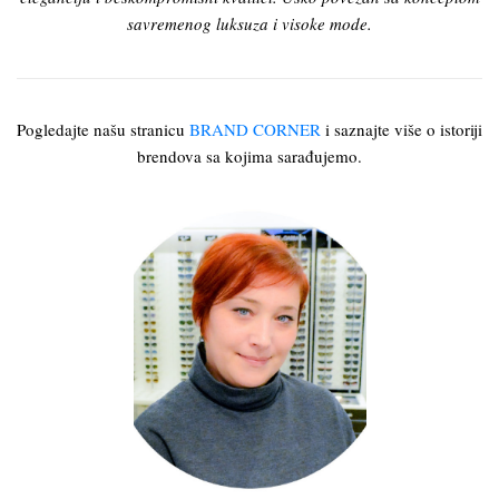
savremenog luksuza i visoke mode.
Pogledajte našu stranicu
BRAND CORNER
i saznajte više o istoriji
brendova sa kojima sarađujemo.
Sanja Janka je već dugi
niz godina profesionalac
za brigu o očima u
kompaniji Yason.