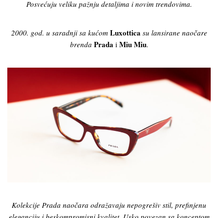
Posvećuju veliku pažnju detaljima i novim trendovima.
Luxottica
2000. god. u saradnji sa kućom
su lansirane naočare
Prada
Miu Miu
brenda
i
.
Kolekcije Prada naočara odražavaju nepogrešiv stil, prefinjenu
eleganciju i beskompromisni kvalitet. Usko povezan sa konceptom