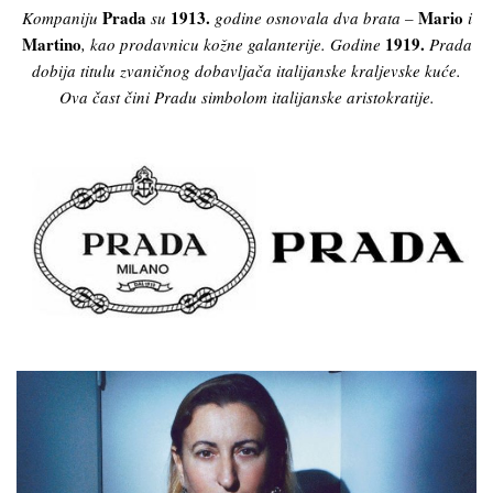
Prada
1913.
Mario
Kompaniju
su
godine osnovala dva brata –
i
Martino
1919.
, kao prodavnicu kožne galanterije. Godine
Prada
dobija titulu zvaničnog dobavljača italijanske kraljevske kuće.
Ova čast čini Pradu simbolom italijanske aristokratije.